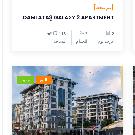
[تم بيعه]
DAMLATAŞ GALAXY 2 APARTMENT
115 m²
2
2
غرف نوم
الحمام
مساحة
للبيع
جديد