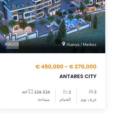
#96203
Alanya / Merkez
270,000 € - 450,000 €
ANTARES CITY
124-324 m²
2
3
غرف نوم
الحمام
مساحة