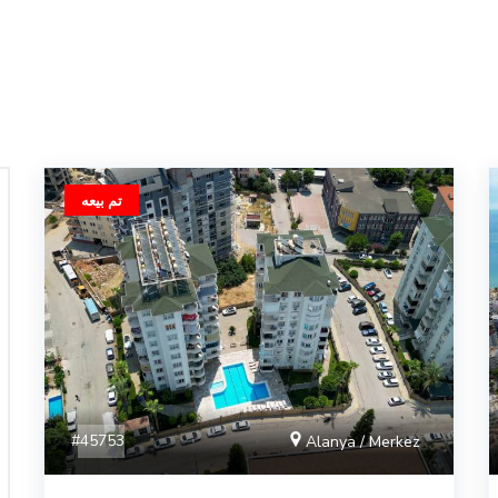
تم بيعه
#45753
Alanya / Merkez