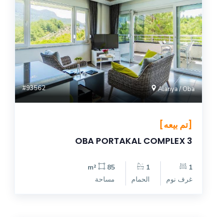
#93562
Alanya / Oba
[تم بيعه]
OBA PORTAKAL COMPLEX 3
85 m²
1
1
غرف نوم
الحمام
مساحة