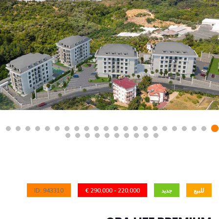
للبيع
جديد
220,000 - 290,000 €
ID: 943310