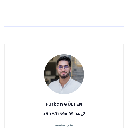
Furkan GÜLTEN
04 99 594 531 90+
مدير المحفظة