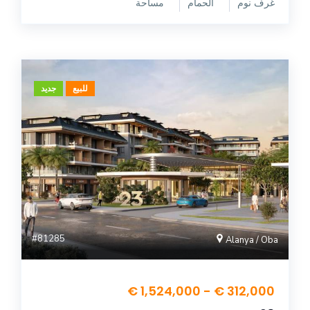
غرف نوم
الحمام
مساحة
للبيع
جديد
#81285
Alanya / Oba
312,000 € - 1,524,000 €