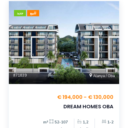
للبيع
جديد
#71839
Alanya / Oba
130,000 € - 194,000 €
DREAM HOMES OBA
52-107 m²
1,2
1-2