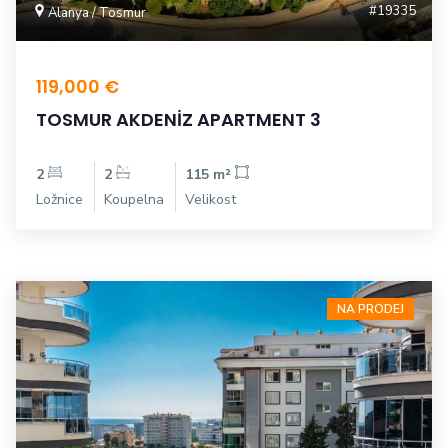
#19335
Alanya / Tosmur
119,000 €
TOSMUR AKDENİZ APARTMENT 3
2
2
115 m²
Ložnice
Koupelna
Velikost
NA PRODEJ