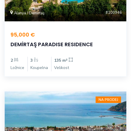
#100946
Alanya / Demirtaş
95,000 €
DEMİRTAŞ PARADISE RESIDENCE
2
3
135 m²
Ložnice
Koupelna
Velikost
NA PRODEJ