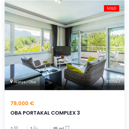
SOLD
#93562
Alanya / Oba
79,000 €
OBA PORTAKAL COMPLEX 3
1
1
85 m²