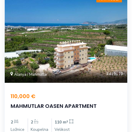
#419110
Alanya / Mahmutlar
110,000 €
MAHMUTLAR OASEN APARTMENT
2
2
110 m²
Ložnice
Koupelna
Velikost