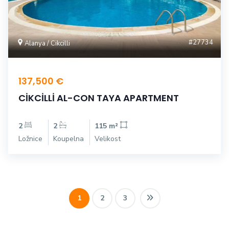
#27734
Alanya / Cikcilli
137,500 €
CİKCİLLİ AL-CON TAYA APARTMENT
2
2
115 m²
Ložnice
Koupelna
Velikost
1
2
3