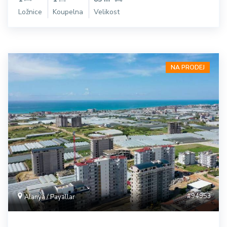
Ložnice
Koupelna
Velikost
NA PRODEJ
#94953
Alanya / Payallar