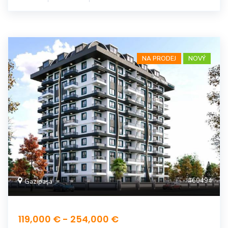
NA PRODEJ
NOVÝ
#60494
Gazipaşa
119,000 € - 254,000 €