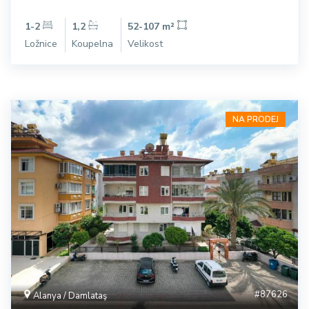
1-2
1,2
52-107 m²
Ložnice
Koupelna
Velikost
NA PRODEJ
#87626
Alanya / Damlataş