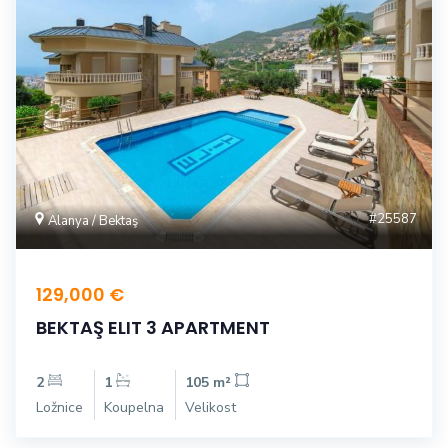
#25587
Alanya / Bektaş
129,000 €
BEKTAŞ ELIT 3 APARTMENT
2
1
105 m²
Ložnice
Koupelna
Velikost