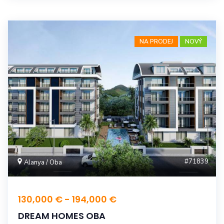
NA PRODEJ
NOVÝ
#71839
Alanya / Oba
130,000 € - 194,000 €
DREAM HOMES OBA