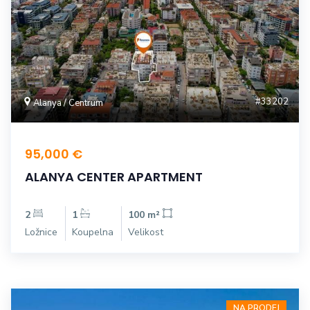
#33202
Alanya / Centrum
95,000 €
ALANYA CENTER APARTMENT
2
1
100 m²
Ložnice
Koupelna
Velikost
NA PRODEJ