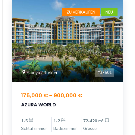
ZU VERKAUFEN
NEU
#37501
Alanya / Türkler
175,000 € - 900,000 €
AZURA WORLD
1-5
1-2
72-420 m²
Schlafzimmer
Badezimmer
Grösse