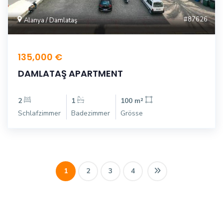
#87626
Alanya / Damlataş
135,000 €
DAMLATAŞ APARTMENT
2
1
100 m²
Schlafzimmer
Badezimmer
Grösse
1
2
3
4