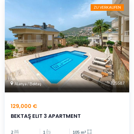
ZU VERKAUFEN
#25587
Alanya / Bektaş
129,000 €
BEKTAŞ ELIT 3 APARTMENT
2
1
105 m²