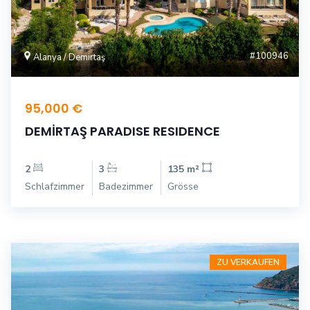
#100946
Alanya / Demirtaş
95,000 €
DEMİRTAŞ PARADISE RESIDENCE
2
3
135 m²
Schlafzimmer
Badezimmer
Grösse
ZU VERKAUFEN