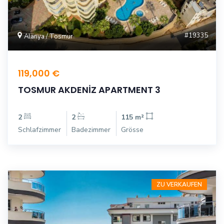
#19335
Alanya / Tosmur
119,000 €
TOSMUR AKDENİZ APARTMENT 3
2
2
115 m²
Schlafzimmer
Badezimmer
Grösse
ZU VERKAUFEN