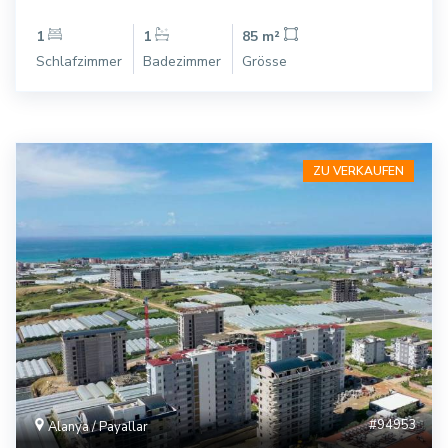
1
1
85 m²
Schlafzimmer
Badezimmer
Grösse
ZU VERKAUFEN
#94953
Alanya / Payallar