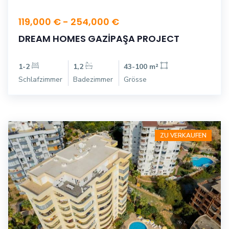
119,000 € - 254,000 €
DREAM HOMES GAZİPAŞA PROJECT
1-2
1,2
43-100 m²
Schlafzimmer
Badezimmer
Grösse
ZU VERKAUFEN