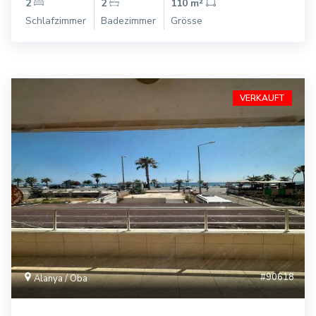
2
2
110 m²
Schlafzimmer
Badezimmer
Grösse
VERKAUFT
#90618
Alanya / Oba