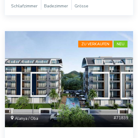
Schlafzimmer
Badezimmer
Grösse
ZU VERKAUFEN
NEU
#71839
Alanya / Oba