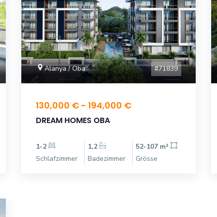
#71839
Alanya / Oba
130,000 € - 194,000 €
DREAM HOMES OBA
1-2
1,2
52-107 m²
Schlafzimmer
Badezimmer
Grösse