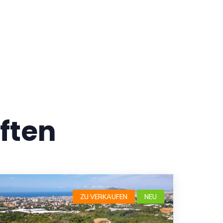
ften
ZU VERKAUFEN
NEU