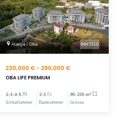
#943310
Alanya / Oba
220,000 € - 290,000 €
OBA LIFE PREMIUM
2-3-4-5
2-3
95-235 m²
Schlafzimmer
Badezimmer
Grösse