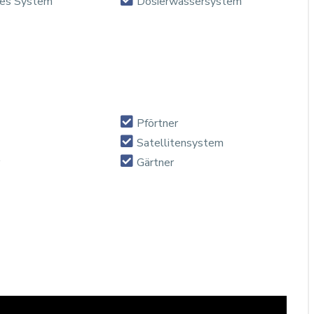
hes System
Dosierwassersystem
Pförtner
Satellitensystem
Gärtner