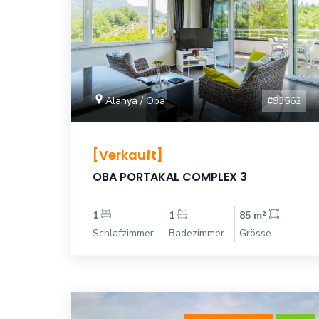
#93562
Alanya / Oba
[Verkauft]
OBA PORTAKAL COMPLEX 3
1
1
85 m²
Schlafzimmer
Badezimmer
Grösse