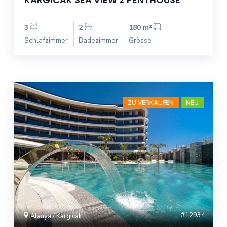
3
2
180 m²
Schlafzimmer
Badezimmer
Grösse
ZU VERKAUFEN
NEU
#12934
Alanya / Kargıcak