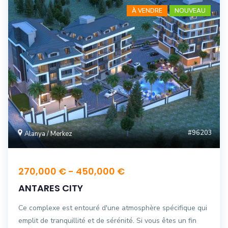
À VENDRE
NOUVEAU
#96203
Alanya / Merkez
270,000 € - 450,000 €
ANTARES CITY
Ce complexe est entouré d'une atmosphère spécifique qui
emplit de tranquillité et de sérénité. Si vous êtes un fin