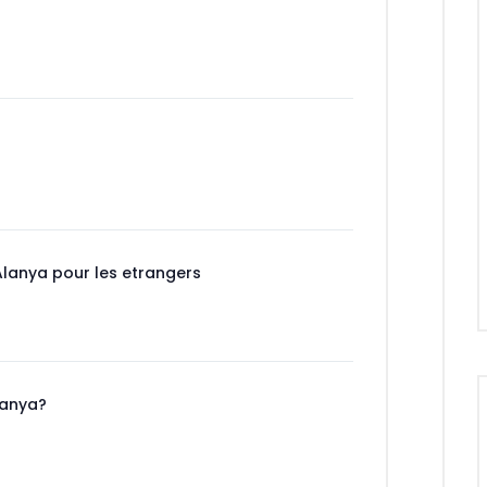
330,000 €
KARGICAK TOROS 3 VILLA
Alanya / Kargıcak
4
Chambre
3
salle de bain
250 m²
Taille
Alanya pour les etrangers
Alanya?