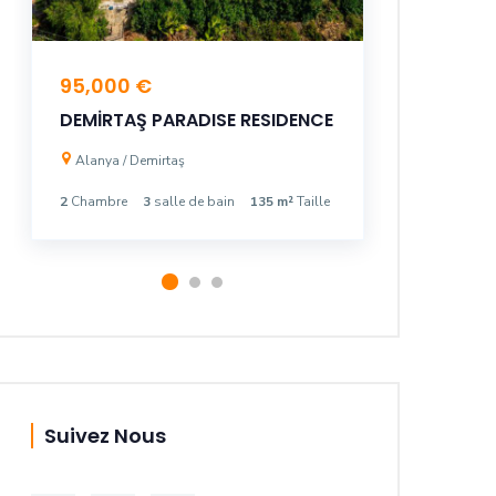
95,000 €
138,00
DEMİRTAŞ PARADISE RESIDENCE
KONAKL
Alanya / Demirtaş
Alanya /
2
Chambre
3
salle de bain
135 m²
Taille
2
Chambre
Suivez Nous