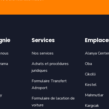
nie
Services
Emplace
 nous
Nos services
Alanya Cente
rama
Achats et procédures
Oba
juridiques
Cikcilli
Formulaire Transfert
Kestel
Aéroport
cy
Mahmutlar
Formulaire de lacation de
voiture
Kargıcak