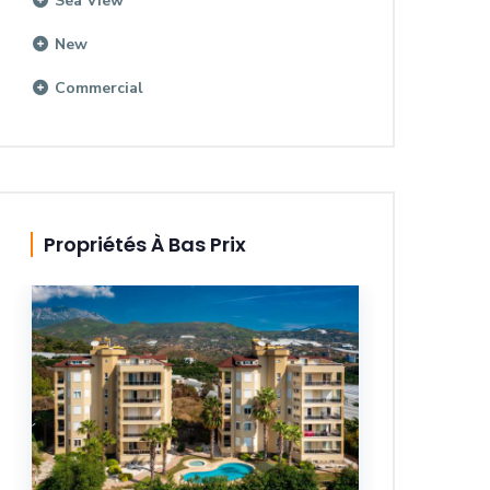
Sea View
New
Commercial
Propriétés À Bas Prix