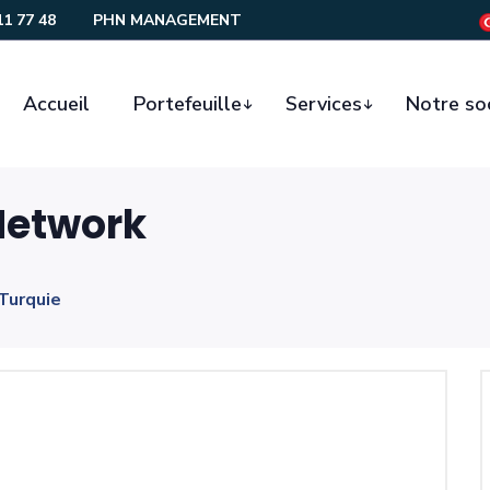
11 77 48
PHN MANAGEMENT
Accueil
Portefeuille
Services
Notre so
etwork
 Turquie