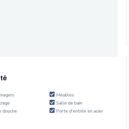
été
énagers
Meubles
trage
Salle de bain
e douche
Porte d'entrée en acier