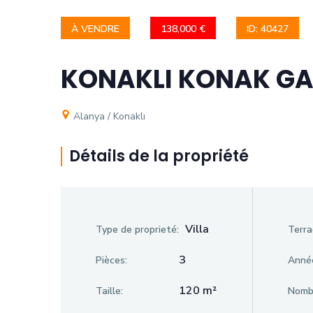
À VENDRE
138,000 €
ID: 40427
KONAKLI KONAK GA
Alanya / Konaklı
Détails de la propriété
Villa
Type de proprieté:
Terra
3
Pièces:
Année
120 m²
Taille:
Nombr