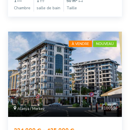
1
1
50 m²
Chambre
salle de bain
Taille
À VENDRE
NOUVEAU
#100596
Alanya / Merkez