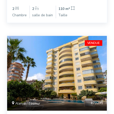
2
2
110 m²
Chambre
salle de bain
Taille
VENDUE
#73291
Alanya / Tosmur