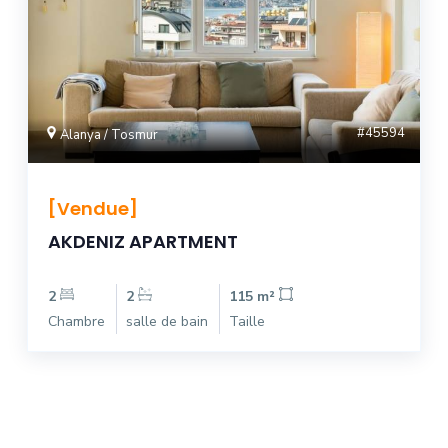
#45594
Alanya / Tosmur
[Vendue]
AKDENIZ APARTMENT
2
2
115 m²
Chambre
salle de bain
Taille