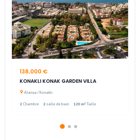
138,000 €
KONAKLI KONAK GARDEN VILLA
Alanya / Konaklı
2
Chambre
2
salle de bain
120 m²
Taille