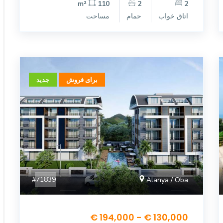
110 m²
2
2
اتاق خواب
حمام
مساحت
برای فروش
جدید
#71839
Alanya / Oba
130,000 € - 194,000 €