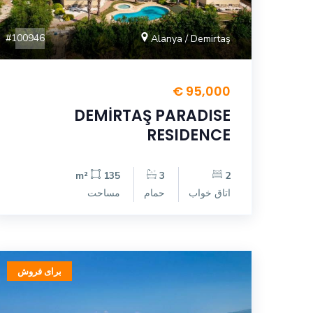
#100946
Alanya / Demirtaş
95,000 €
DEMİRTAŞ PARADISE
RESIDENCE
135 m²
3
2
اتاق خواب
حمام
مساحت
برای فروش