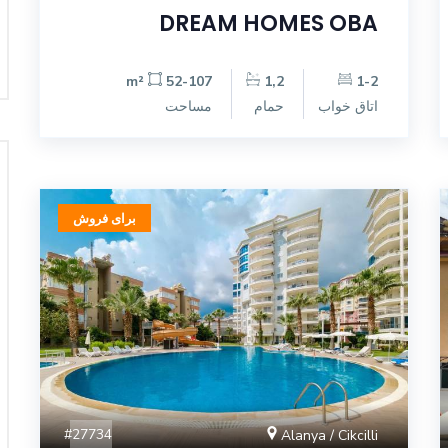
DREAM HOMES OBA
52-107 m²
1,2
1-2
اتاق خواب
حمام
مساحت
برای فروش
#27734
Alanya / Cikcilli