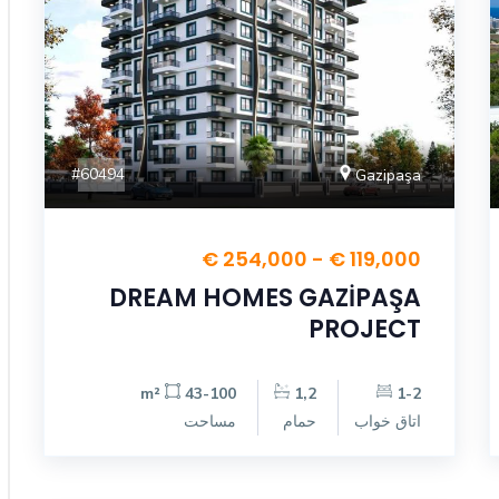
#60494
Gazipaşa
119,000 € - 254,000 €
DREAM HOMES GAZİPAŞA
PROJECT
43-100 m²
1,2
1-2
اتاق خواب
حمام
مساحت