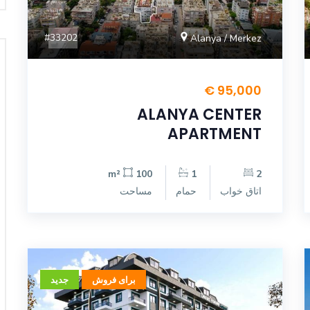
#33202
Alanya / Merkez
95,000 €
ALANYA CENTER
APARTMENT
100 m²
1
2
اتاق خواب
حمام
مساحت
برای فروش
جدید