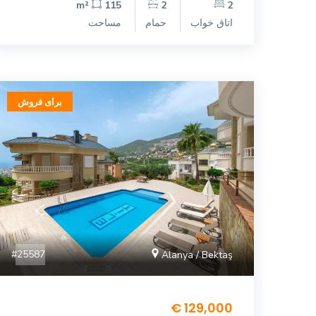
115 m²
2
2
اتاق خواب
حمام
مساحت
برای فروش
#25587
Alanya / Bektaş
129,000 €