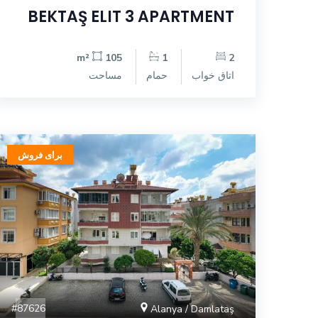
BEKTAŞ ELIT 3 APARTMENT
105 m²
1
2
اتاق خواب
حمام
مساحت
برای فروش
#87626
Alanya / Damlataş