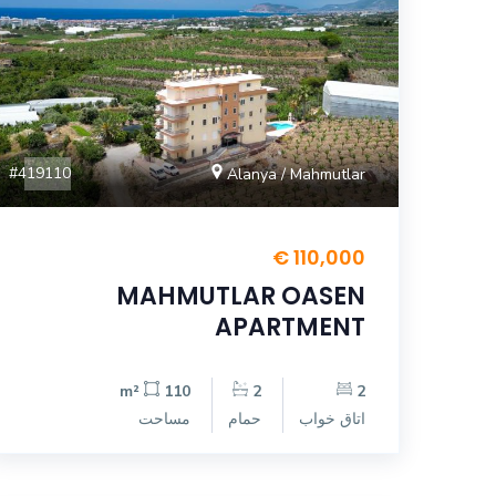
#419110
Alanya / Mahmutlar
110,000 €
MAHMUTLAR OASEN
APARTMENT
110 m²
2
2
اتاق خواب
حمام
مساحت