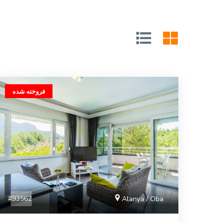
فروخته شده
#93562
Alanya / Oba