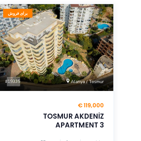
برای فروش
#19335
Alanya / Tosmur
119,000 €
TOSMUR AKDENİZ
APARTMENT 3