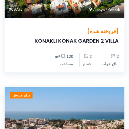
#69733
Alanya / Konaklı
[فروخته شده]
KONAKLI KONAK GARDEN 2 VILLA
120 m²
2
2
اتاق خواب
حمام
مساحت
برای فروش