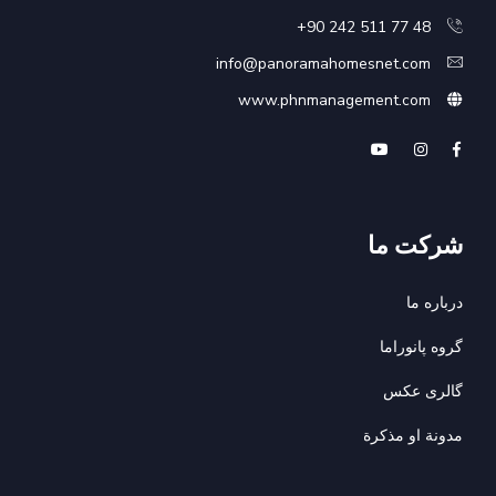
48 77 511 242 90+
info@panoramahomesnet.com
www.phnmanagement.com
شرکت ما
درباره ما
گروه پانوراما
گالری عکس
مدونة او مذكرة