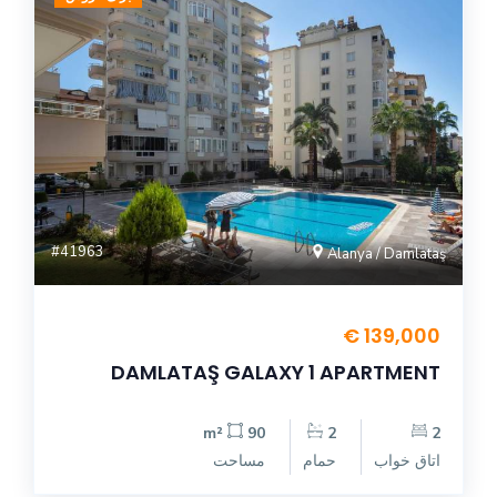
#41963
Alanya / Damlataş
139,000 €
DAMLATAŞ GALAXY 1 APARTMENT
90 m²
2
2
اتاق خواب
حمام
مساحت