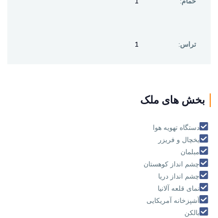
حمام:
1
تراس:
1
بخش های ملک
دستگاه تهويه هوا
يخچال و فريزر
مبلمان
چشم انداز كوهستان
چشم انداز دريا
نمای قلعه آلانیا
آشپزخانه آمریکایی
بالکن