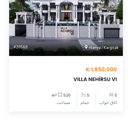
#28568
Alanya / Kargıcak
1,850,000 €
VILLA NEHİRSU VI
520 m²
5
5
اتاق خواب
حمام
مساحت