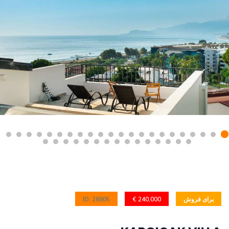
برای فروش
240,000 €
ID: 28805