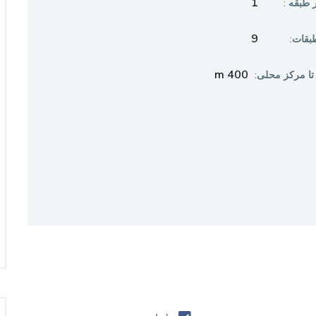
1
 طبقه :
9
طبقات:
400 m
تا مرکز محلی: