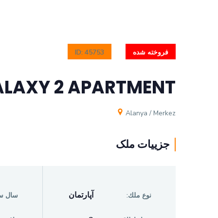
فروخته شده
ID: 45753
LAXY 2 APARTMENT
Alanya / Merkez
جزيیات ملک
آپارتمان
نوع ملك:
سال س