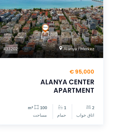
#33202
Alanya / Merkez
95,000 €
ALANYA CENTER
APARTMENT
100 m²
1
2
اتاق خواب
حمام
مساحت