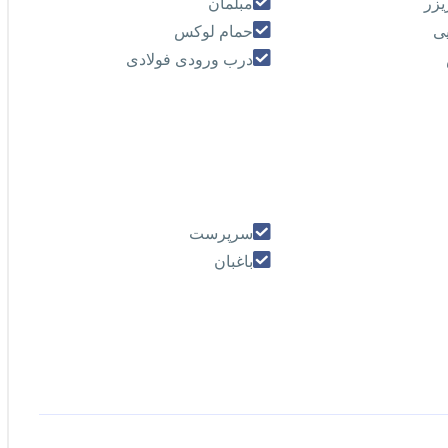
يزر
مبلمان
ی
حمام لوکس
درب ورودی فولادی
سرپرست
باغبان