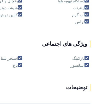
دستگاه تهويه هوا
يخچال و فر
اینترنت
شیشه دوتای
آب گرم
کابین دوش
تراس
ویژگی های اجتماعی
پارکینگ
استخر شنا
آسانسور
باغ
توضیحات