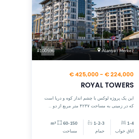
#100596
Alanya / Merkez
224,000 € - 425,000 €
ROYAL TOWERS
این یک پروژه لوکس با چشم انداز کوه و دریا است
که در زمینی به مساحت ۴۲۳۷ متر مربع از دو ...
60-150 m²
1-2-3
1-4
اتاق خواب
حمام
مساحت