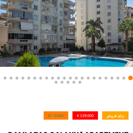
برای فروش
139,000 €
ID: 41963