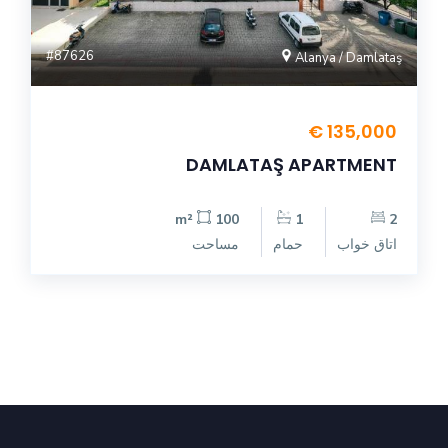
#87626
Alanya / Damlataş
135,000 €
DAMLATAŞ APARTMENT
100 m²
1
2
اتاق خواب
حمام
مساحت