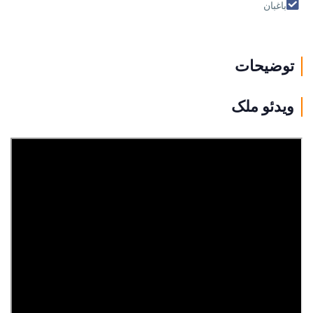
باغبان
توضیحات
ویدئو ملک