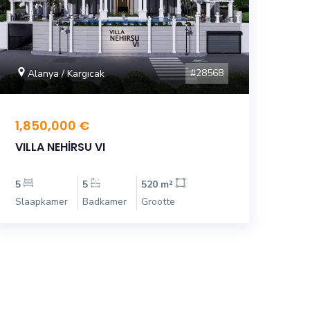
#28568
Alanya / Kargıcak
1,850,000 €
VILLA NEHİRSU VI
5
5
520 m²
Slaapkamer
Badkamer
Grootte