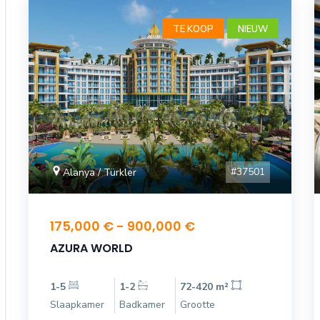
TE KOOP
NIEUW
#37501
Alanya / Türkler
175,000 € - 900,000 €
AZURA WORLD
1-5
1-2
72-420 m²
Slaapkamer
Badkamer
Grootte