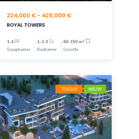
224,000 € - 425,000 €
ROYAL TOWERS
1-4
1-2-3
60-150 m²
Slaapkamer
Badkamer
Grootte
TE KOOP
NIEUW