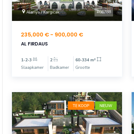
#66788
Alanya / Kargıcak
235,000 € - 900,000 €
AL FIRDAUS
1-2-3
2
60-334 m²
Slaapkamer
Badkamer
Grootte
TE KOOP
NIEUW