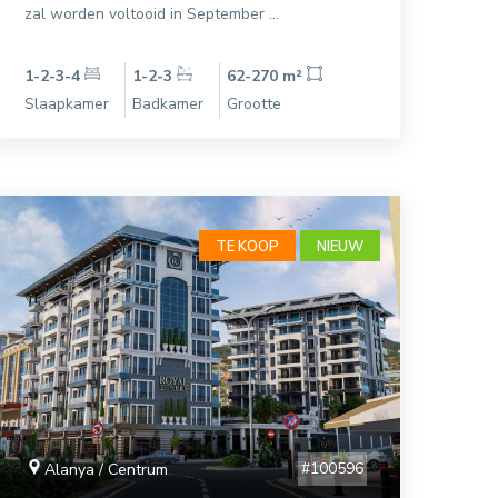
zal worden voltooid in September ...
1-2-3-4
1-2-3
62-270 m²
Slaapkamer
Badkamer
Grootte
TE KOOP
NIEUW
#100596
Alanya / Centrum