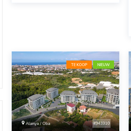
TE KOOP
NIEUW
#943310
Alanya / Oba