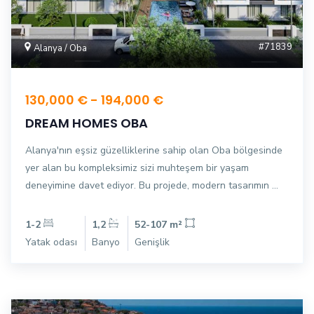
#71839
Alanya / Oba
130,000 € - 194,000 €
DREAM HOMES OBA
Alanya'nın eşsiz güzelliklerine sahip olan Oba bölgesinde
yer alan bu kompleksimiz sizi muhteşem bir yaşam
deneyimine davet ediyor. Bu projede, modern tasarımın ...
1-2
1,2
52-107 m²
Yatak odası
Banyo
Genişlik