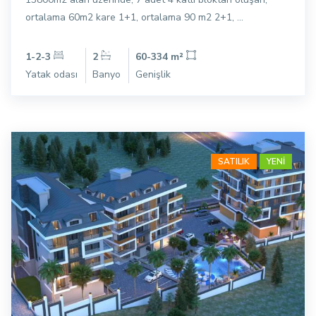
ortalama 60m2 kare 1+1, ortalama 90 m2 2+1, ...
1-2-3
2
60-334 m²
Yatak odası
Banyo
Genişlik
SATILIK
YENİ