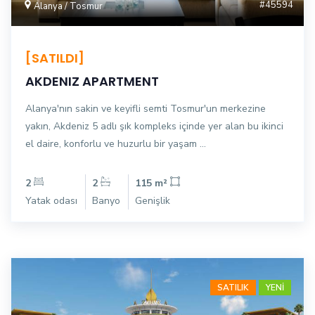
#45594
Alanya / Tosmur
[SATILDI]
AKDENIZ APARTMENT
Alanya'nın sakin ve keyifli semti Tosmur'un merkezine
yakın, Akdeniz 5 adlı şık kompleks içinde yer alan bu ikinci
el daire, konforlu ve huzurlu bir yaşam ...
2
2
115 m²
Yatak odası
Banyo
Genişlik
SATILIK
YENİ