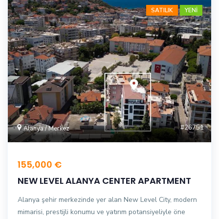
SATILIK
YENİ
#26751
Alanya / Merkez
155,000 €
NEW LEVEL ALANYA CENTER APARTMENT
Alanya şehir merkezinde yer alan New Level City, modern
mimarisi, prestijli konumu ve yatırım potansiyeliyle öne