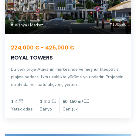
#100596
Alanya / Merkez
224,000 € - 425,000 €
ROYAL TOWERS
Bu yeni proje Alayanın merkezinde ve meşhur kleopatra
plajına sadece 1km uzaklıkta yürüme yolundadır. Projenbin
etrafında her türlü alışveriş yerleri ...
1-4
1-2-3
60-150 m²
Yatak odası
Banyo
Genişlik