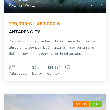
#96203
Alanya / Merkez
270,000 € - 450,000 €
ANTARES CITY
Kompleksimiz huzur ve keyifli bir ortmamla dolu özel bir
atmosfer ile çevrilidir. Dağ manzarasını seviyorsanız ve
doğanın koynunda yaşamayı tercih ediyorsanız ...
3
2
124-324 m²
Yatak odası
Banyo
Genişlik
SATILIK
YENİ