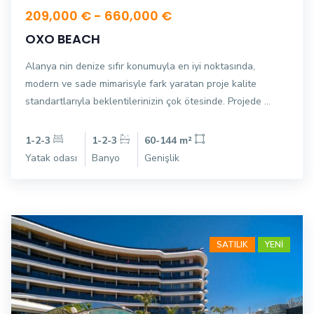
209,000 € - 660,000 €
OXO BEACH
Alanya nin denize sıfır konumuyla en iyi noktasında,
modern ve sade mimarisyle fark yaratan proje kalite
standartlarıyla beklentilerinizin çok ötesinde. Projede ...
1-2-3
1-2-3
60-144 m²
Yatak odası
Banyo
Genişlik
SATILIK
YENİ