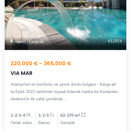
#12934
Alanya / Kargıcak
220,000 € - 365,000 €
VIA MAR
Alanya'nın en konforlu ve çevre dostu bölgesi - Kargıcak'
ta Eylül 2021 tarihinde inşaatı bitecek harika bir Kompleks.
Akdeniz'in ilk sahil şeridinde ...
1-2-3-4
1-2-3
62-270 m²
Yatak odası
Banyo
Genişlik