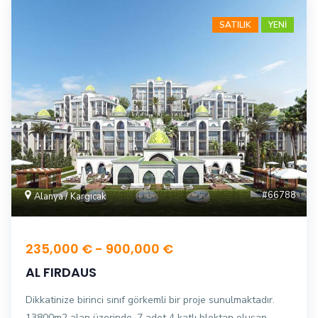
SATILIK
YENİ
#66788
Alanya / Kargıcak
235,000 € - 900,000 €
AL FIRDAUS
Dikkatinize birinci sınıf görkemli bir proje sunulmaktadır.
13800m2 alan üzerinde, 7 adet 4 katlı bloktan oluşan,