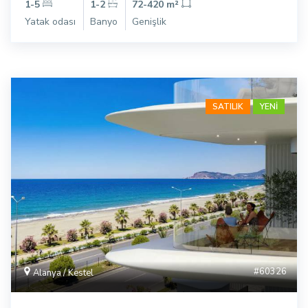
1-5
1-2
72-420 m²
Yatak odası
Banyo
Genişlik
SATILIK
YENİ
#60326
Alanya / Kestel