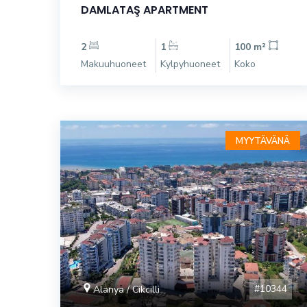
DAMLATAŞ APARTMENT
2
1
100 m²
Makuuhuoneet
Kylpyhuoneet
Koko
MYYTÄVÄNÄ
#10344
Alanya / Cikcilli