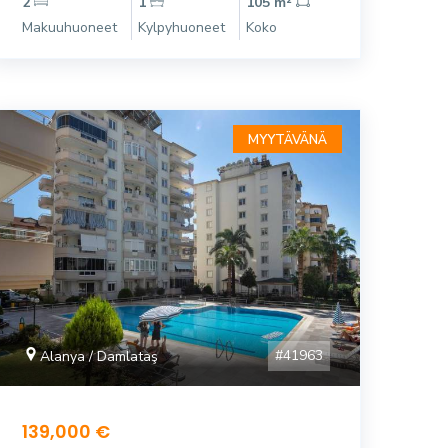
2
1
105 m²
Makuuhuoneet
Kylpyhuoneet
Koko
MYYTÄVÄNÄ
#41963
Alanya / Damlataş
139,000 €