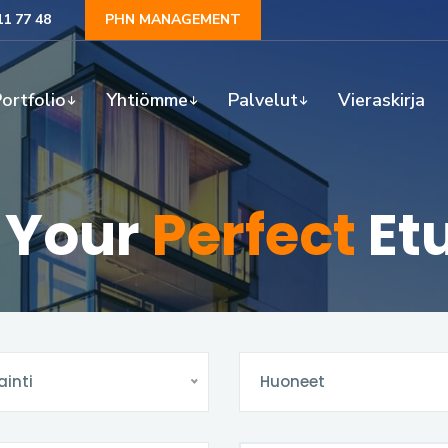
11 77 48
PHN MANAGEMENT
ortfolio
Yhtiömme
Palvelut
Vieraskirja
 Your
Perfect
Et
ainti
Huoneet