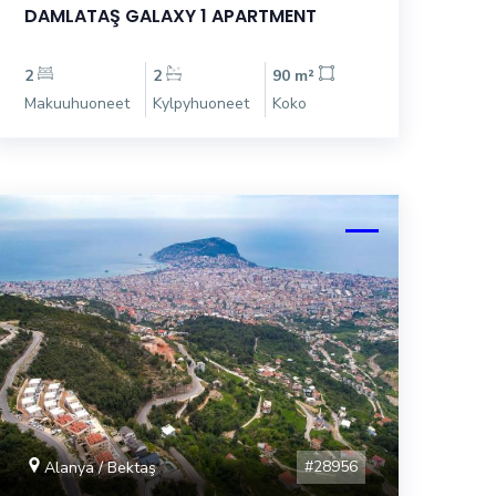
DAMLATAŞ GALAXY 1 APARTMENT
2
2
90 m²
Makuuhuoneet
Kylpyhuoneet
Koko
#28956
Alanya / Bektaş