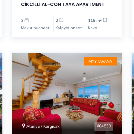
CİKCİLLİ AL-CON TAYA APARTMENT
2
2
115 m²
Makuuhuoneet
Kylpyhuoneet
Koko
MYYTÄVÄNÄ
#64839
Alanya / Kargıcak