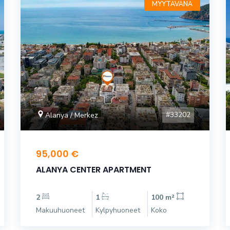
MYYTÄVÄNÄ
#33202
Alanya / Merkez
95,000 €
ALANYA CENTER APARTMENT
2
1
100 m²
Makuuhuoneet
Kylpyhuoneet
Koko