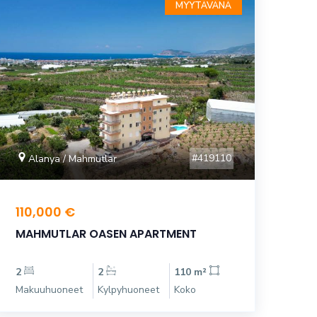
MYYTÄVÄNÄ
#419110
Alanya / Mahmutlar
110,000 €
MAHMUTLAR OASEN APARTMENT
2
2
110 m²
Makuuhuoneet
Kylpyhuoneet
Koko