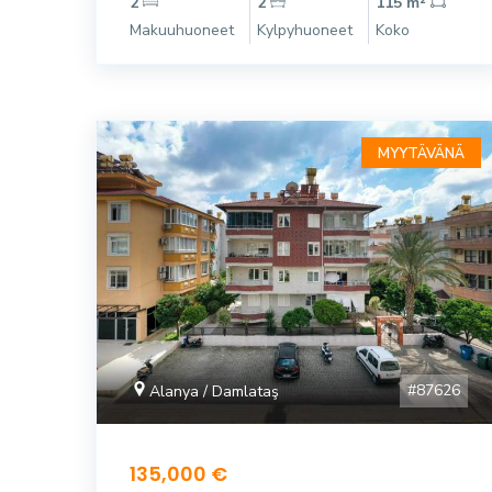
2
2
115 m²
Makuuhuoneet
Kylpyhuoneet
Koko
MYYTÄVÄNÄ
#87626
Alanya / Damlataş
135,000 €