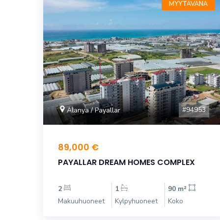
MYYTÄVÄNÄ
#94953
Alanya / Payallar
89,000 €
PAYALLAR DREAM HOMES COMPLEX
2
1
90 m²
Makuuhuoneet
Kylpyhuoneet
Koko