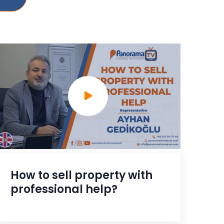
How to sell property with
P
professional help?
Se