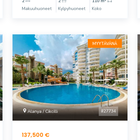
2
2
110 m²
Makuuhuoneet
Kylpyhuoneet
Koko
MYYTÄVÄNÄ
#27734
Alanya / Cikcilli
137,500 €