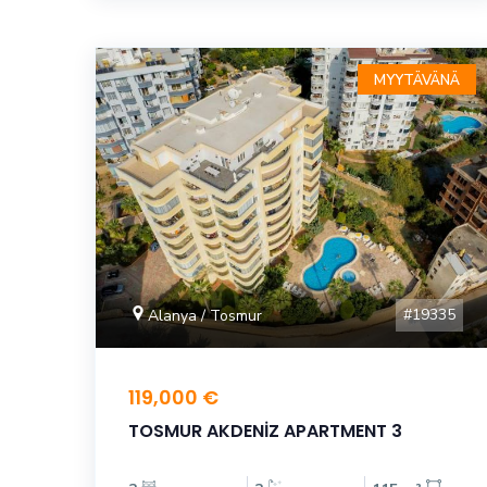
MYYTÄVÄNÄ
#19335
Alanya / Tosmur
119,000 €
TOSMUR AKDENİZ APARTMENT 3