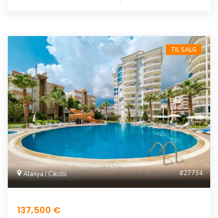
TIL SALG
#27734
Alanya / Cikcilli
137,500 €