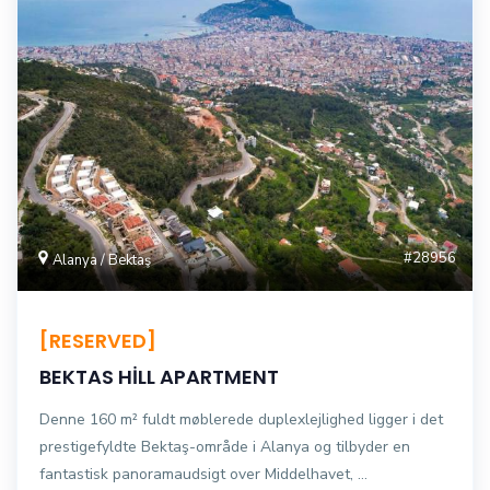
#28956
Alanya / Bektaş
[RESERVED]
BEKTAS HİLL APARTMENT
Denne 160 m² fuldt møblerede duplexlejlighed ligger i det
prestigefyldte Bektaş-område i Alanya og tilbyder en
fantastisk panoramaudsigt over Middelhavet, ...