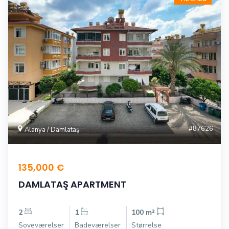
#87626
Alanya / Damlataş
135,000 €
DAMLATAŞ APARTMENT
2
1
100 m²
Soveværelser
Badeværelser
Størrelse