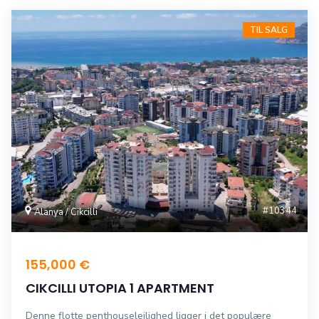
TIL SALG
#10344
Alanya / Cikcilli
155,000 €
CIKCILLI UTOPIA 1 APARTMENT
Denne flotte penthouselejlighed ligger i det populære