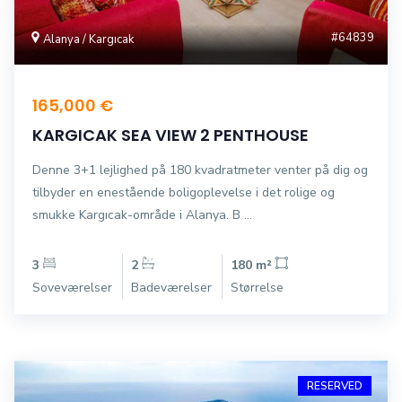
#64839
Alanya / Kargıcak
165,000 €
KARGICAK SEA VIEW 2 PENTHOUSE
Denne 3+1 lejlighed på 180 kvadratmeter venter på dig og
tilbyder en enestående boligoplevelse i det rolige og
smukke Kargıcak-område i Alanya. B ...
3
2
180 m²
Soveværelser
Badeværelser
Størrelse
RESERVED