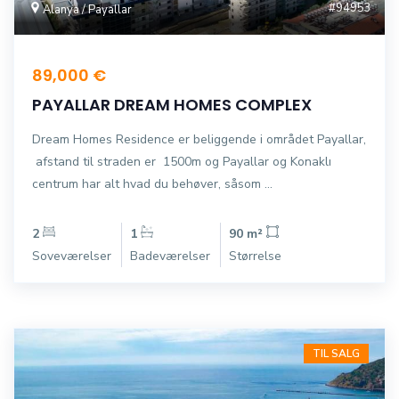
#94953
Alanya / Payallar
89,000 €
PAYALLAR DREAM HOMES COMPLEX
Dream Homes Residence er beliggende i området Payallar,
afstand til straden er 1500m og Payallar og Konaklı
centrum har alt hvad du behøver, såsom ...
2
1
90 m²
Soveværelser
Badeværelser
Størrelse
TIL SALG