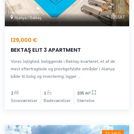
#25587
Alanya / Bektaş
129,000 €
BEKTAŞ ELIT 3 APARTMENT
Vores lejlighed, beliggende i Bektaş-kvarteret, et af de
mest eftertragtede og prestigefyldte områder i Alanya
både til bolig og investering, ligger ...
2
1
105 m²
Soveværelser
Badeværelser
Størrelse
TIL SALG