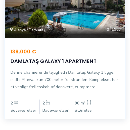
#41963
Alanya / Damlataş
139,000 €
DAMLATAŞ GALAXY 1 APARTMENT
Denne charmerende lejlighed i Damlataş Galaxy 1 ligger
midt i Alanya, kun 700 meter fra stranden. Komplekset har
et venligt fællesskab af danskere, europæere ...
2
2
90 m²
Soveværelser
Badeværelser
Størrelse