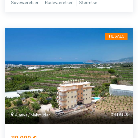
Soveværelser
Badeværelser
Størrelse
TIL SALG
#419110
Alanya / Mahmutlar
110,000 €