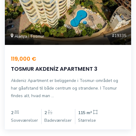
#19335
Alanya / Tosmur
119,000 €
TOSMUR AKDENİZ APARTMENT 3
​​​​​​​Akdeniz Apartment er beliggende i Tosmur-området og
har gåafstand til både centrum og strandene. I Tosmur
findes alt, hvad man ...
2
2
115 m²
Soveværelser
Badeværelser
Størrelse